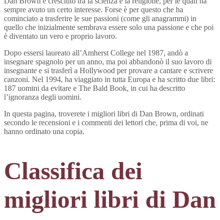
Dan Brown è cresciuto tra la scienza e la religione, per le quali ha
sempre avuto un certo interesse. Forse è per questo che ha
cominciato a trasferire le sue passioni (come gli anagrammi) in
quello che inizialmente sembrava essere solo una passione e che poi
è diventato un vero e proprio lavoro.
Dopo essersi laureato all’Amherst College nel 1987, andò a
insegnare spagnolo per un anno, ma poi abbandonò il suo lavoro di
insegnante e si trasferì a Hollywood per provare a cantare e scrivere
canzoni. Nel 1994, ha viaggiato in tutta Europa e ha scritto due libri:
187 uomini da evitare e The Bald Book, in cui ha descritto
l’ignoranza degli uomini.
In questa pagina, troverete i migliori libri di Dan Brown, ordinati
secondo le recensioni e i commenti dei lettori che, prima di voi, ne
hanno ordinato una copia.
Classifica dei
migliori libri di Dan