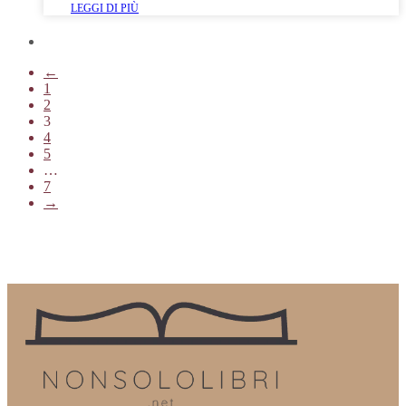
LEGGI DI PIÙ
←
1
2
3
4
5
…
7
→