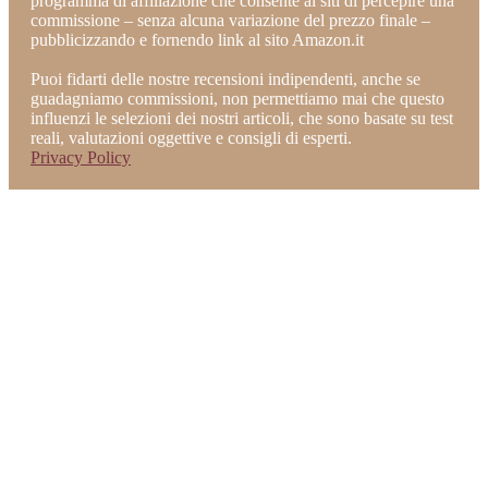
programma di affiliazione che consente ai siti di percepire una
commissione – senza alcuna variazione del prezzo finale –
pubblicizzando e fornendo link al sito Amazon.it
Puoi fidarti delle nostre recensioni indipendenti, anche se
guadagniamo commissioni, non permettiamo mai che questo
influenzi le selezioni dei nostri articoli, che sono basate su test
reali, valutazioni oggettive e consigli di esperti.
Privacy Policy