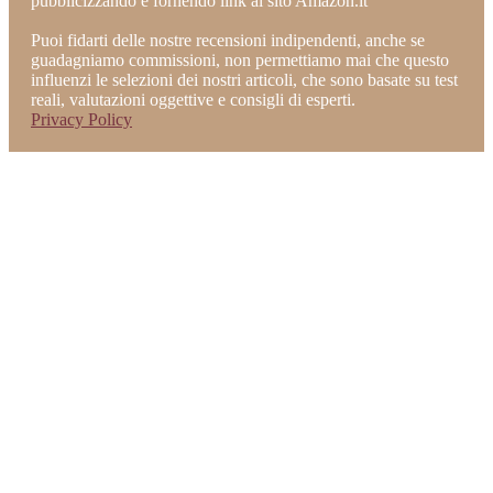
pubblicizzando e fornendo link al sito Amazon.it
Puoi fidarti delle nostre recensioni indipendenti, anche se
guadagniamo commissioni, non permettiamo mai che questo
influenzi le selezioni dei nostri articoli, che sono basate su test
reali, valutazioni oggettive e consigli di esperti.
Privacy Policy