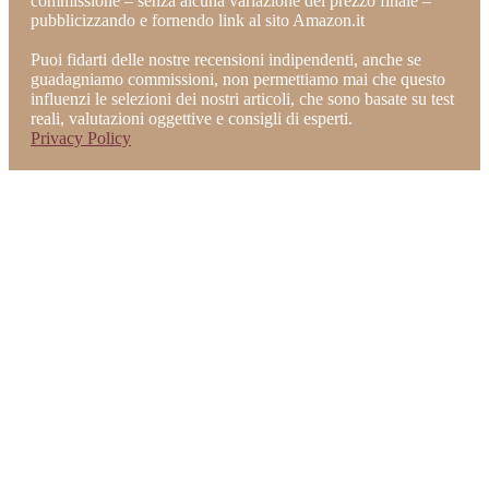
commissione – senza alcuna variazione del prezzo finale –
pubblicizzando e fornendo link al sito Amazon.it
Puoi fidarti delle nostre recensioni indipendenti, anche se
guadagniamo commissioni, non permettiamo mai che questo
influenzi le selezioni dei nostri articoli, che sono basate su test
reali, valutazioni oggettive e consigli di esperti.
Privacy Policy