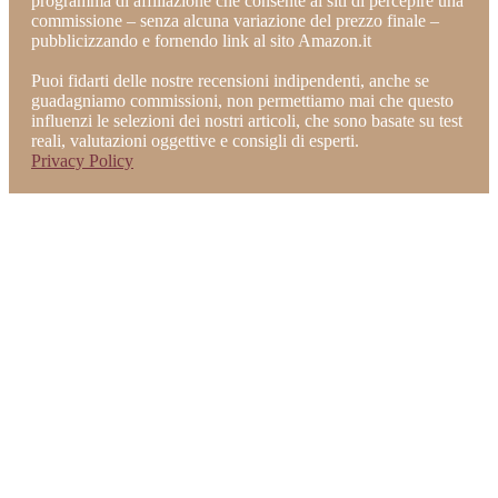
programma di affiliazione che consente ai siti di percepire una
commissione – senza alcuna variazione del prezzo finale –
pubblicizzando e fornendo link al sito Amazon.it
Puoi fidarti delle nostre recensioni indipendenti, anche se
guadagniamo commissioni, non permettiamo mai che questo
influenzi le selezioni dei nostri articoli, che sono basate su test
reali, valutazioni oggettive e consigli di esperti.
Privacy Policy