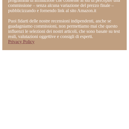
programma di affiliazione che consente ai siti di percepire una
commissione – senza alcuna variazione del prezzo finale –
pubblicizzando e fornendo link al sito Amazon.it
Puoi fidarti delle nostre recensioni indipendenti, anche se
guadagniamo commissioni, non permettiamo mai che questo
influenzi le selezioni dei nostri articoli, che sono basate su test
reali, valutazioni oggettive e consigli di esperti.
Privacy Policy