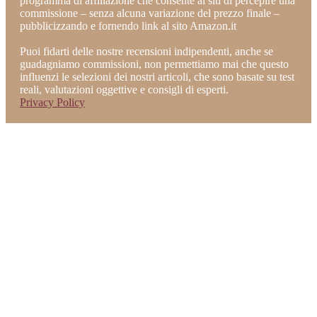
programma di affiliazione che consente ai siti di percepire una
commissione – senza alcuna variazione del prezzo finale –
pubblicizzando e fornendo link al sito Amazon.it
Puoi fidarti delle nostre recensioni indipendenti, anche se
guadagniamo commissioni, non permettiamo mai che questo
influenzi le selezioni dei nostri articoli, che sono basate su test
reali, valutazioni oggettive e consigli di esperti.
Privacy Policy