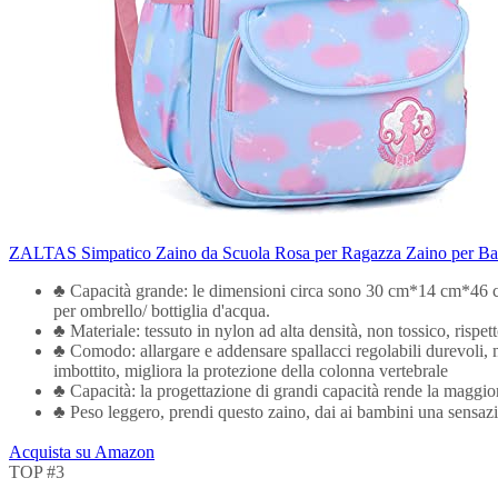
ZALTAS Simpatico Zaino da Scuola Rosa per Ragazza Zaino per Bamb
♣ Capacità grande: le dimensioni circa sono 30 cm*14 cm*46 cm.1 
per ombrello/ bottiglia d'acqua.
♣ Materiale: tessuto in nylon ad alta densità, non tossico, rispetto
♣ Comodo: allargare e addensare spallacci regolabili durevoli, ma
imbottito, migliora la protezione della colonna vertebrale
♣ Capacità: la progettazione di grandi capacità rende la maggior 
♣ Peso leggero, prendi questo zaino, dai ai bambini una sensazion
Acquista su Amazon
TOP #3