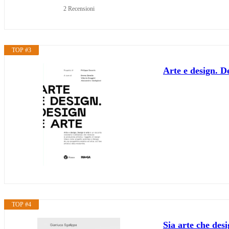
2 Recensioni
TOP #3
Arte e design. D
TOP #4
Sia arte che des