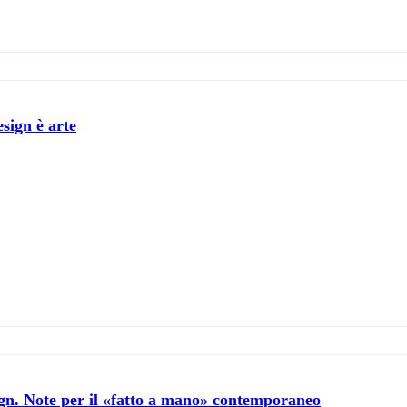
esign è arte
ign. Note per il «fatto a mano» contemporaneo