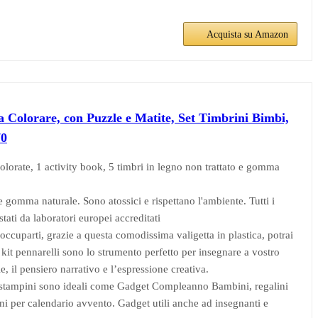
Acquista su Amazon
a Colorare, con Puzzle e Matite, Set Timbrini Bimbi,
70
rate, 1 activity book, 5 timbri in legno non trattato e gomma
omma naturale. Sono atossici e rispettano l'ambiente. Tutti i
estati da laboratori europei accreditati
cuparti, grazie a questa comodissima valigetta in plastica, potrai
 kit pennarelli sono lo strumento perfetto per insegnare a vostro
le, il pensiero narrativo e l’espressione creativa.
i stampini sono ideali come Gadget Compleanno Bambini, regalini
ini per calendario avvento. Gadget utili anche ad insegnanti e