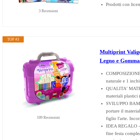
Prodotti con licen
3 Recensioni
TOP #3
Multiprint Valig
Legno e Gomma N
COMPOSIZIONE CON
naturale e 1 inchi
QUALITA' MATERIE
materiali plastici 
SVILUPPO BAMBINI 
portare il materi
109 Recensioni
figlio l'arte. Inc
IDEA REGALO - Co
fine festa comple