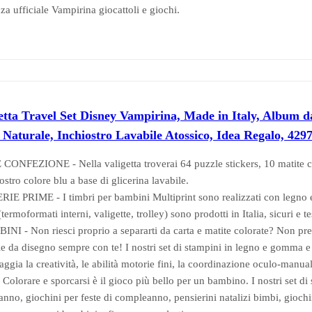
za ufficiale Vampirina giocattoli e giochi.
etta Travel Set Disney Vampirina, Made in Italy, Album d
aturale, Inchiostro Lavabile Atossico, Idea Regalo, 429
FEZIONE - Nella valigetta troverai 64 puzzle stickers, 10 matite colo
ostro colore blu a base di glicerina lavabile.
 PRIME - I timbri per bambini Multiprint sono realizzati con legno e g
(termoformati interni, valigette, trolley) sono prodotti in Italia, sicuri e t
- Non riesci proprio a separarti da carta e matite colorate? Non preoc
ale da disegno sempre con te! I nostri set di stampini in legno e gomma e
oraggia la creatività, le abilità motorie fini, la coordinazione oculo-manua
lorare e sporcarsi è il gioco più bello per un bambino. I nostri set d
anno, giochini per feste di compleanno, pensierini natalizi bimbi, gioch