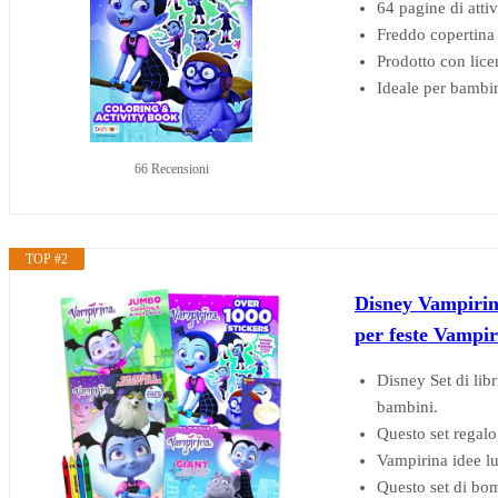
64 pagine di attiv
Freddo copertina f
Prodotto con licen
Ideale per bambin
66 Recensioni
TOP #2
Disney Vampirina 
per feste Vampi
Disney Set di libr
bambini.
Questo set regalo
Vampirina idee lu
Questo set di bom