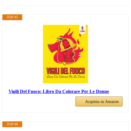
TOP #5
Vigili Del Fuoco: Libro Da Colorare Per Le Donne
Acquista su Amazon
TOP #6